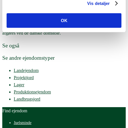
Vis detaljer
opdaterede vilkår vil være tilgængelige på denne side.
7. Lovvalg og tvister
OK
Disse vilkår reguleres af dansk lovgivning, og eventuelle tvister
afgøres ved de danske domstole.
Se også
Se andre ejendomstyper
Landejendom
Projektjord
Lager
Produktionsejendom
Landbrugsjord
Find ejendom
Juelsminde