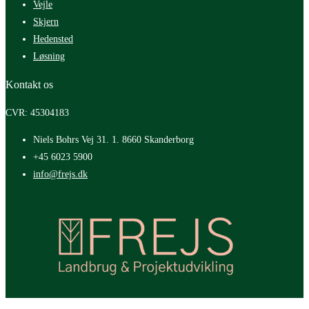
Vejle
Skjern
Hedensted
Løsning
Kontakt os
CVR: 45304183
Niels Bohrs Vej 31. 1. 8660 Skanderborg
+45 6023 5900
info@frejs.dk