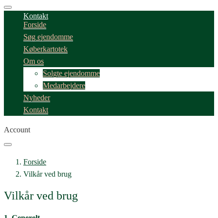
Kontakt
Forside
Søg ejendomme
Køberkartotek
Om os
Solgte ejendomme
Medarbejdere
Nyheder
Kontakt
Account
Forside
Vilkår ved brug
Vilkår ved brug
1. Generelt