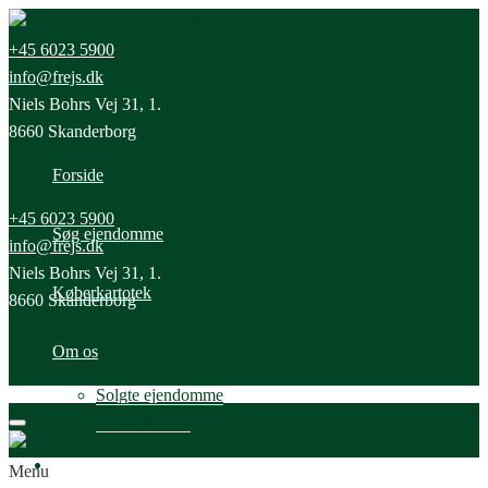
+45 6023 5900
info@frejs.dk
Niels Bohrs Vej 31, 1.
8660 Skanderborg
Forside
+45 6023 5900
Søg ejendomme
info@frejs.dk
Niels Bohrs Vej 31, 1.
Køberkartotek
8660 Skanderborg
Om os
Solgte ejendomme
Medarbejdere
Nyheder
Menu