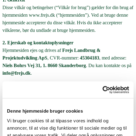
Disse vilkår og betingelser (“Vilkår for brug”) gælder for din brug af
hjemmesiden
www.frejs.dk
(“hjemmesiden”). Ved at bruge denne
hjemmeside accepterer du disse vilkår. Hvis du ikke accepterer
vilkårene, bør du undlade at bruge hjemmesiden.
2. Ejerskab og kontaktoplysninger
Hjemmesiden ejes og drives af
Frejs Landbrug &
Projektudvikling ApS
, CVR-nummer:
45304183
, med adresse:
Niels Bohrs Vej 31, 1. 8660 Skanderborg
. Du kan kontakte os på
info@frejs.dk
.
3. Anvendelse af hjemmesiden
Hjemmesiden anvendes primært til at markedsføre
ejendomme inden for landbrugssektoren for vores kunder.
Denne hjemmeside bruger cookies
Besøgende har mulighed for at tilmelde sig for at modtage
Vi bruger cookies til at tilpasse vores indhold og
salgsmateriale ved at oplyse navn, telefonnummer og e-
annoncer, til at vise dig funktioner til sociale medier og til
mailadresse.
at analysere vores trafik. Vi deler også oplysninger om
Du må ikke anvende hjemmesiden til ulovlige formål eller på