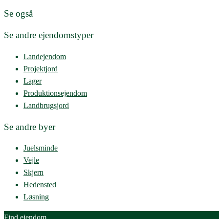
Se også
Se andre ejendomstyper
Landejendom
Projektjord
Lager
Produktionsejendom
Landbrugsjord
Se andre byer
Juelsminde
Vejle
Skjern
Hedensted
Løsning
Find ejendom