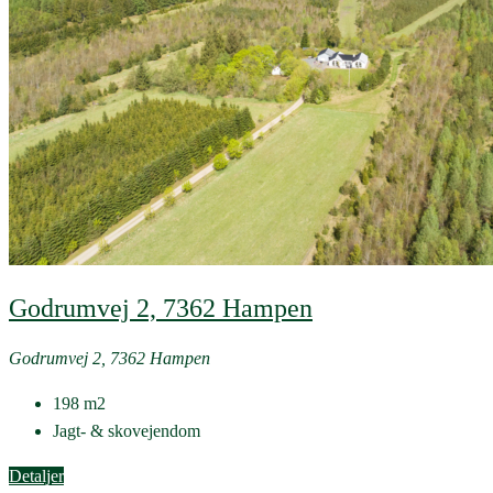
Godrumvej 2, 7362 Hampen
Godrumvej 2, 7362 Hampen
198
m2
Jagt- & skovejendom
Detaljer