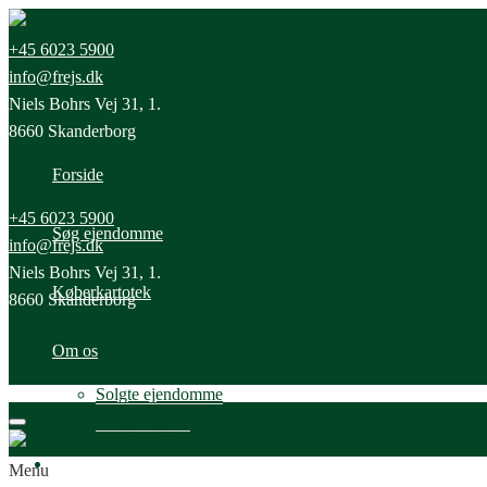
+45 6023 5900
info@frejs.dk
Niels Bohrs Vej 31, 1.
8660 Skanderborg
Forside
+45 6023 5900
Søg ejendomme
info@frejs.dk
Niels Bohrs Vej 31, 1.
Køberkartotek
8660 Skanderborg
Om os
Solgte ejendomme
Medarbejdere
Nyheder
Menu