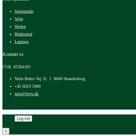
Juelsminde
Vejle
Skjern
Hedensted
Løsning
Kontakt os
CVR: 45304183
Niels Bohrs Vej 31. 1. 8660 Skanderborg
+45 6023 5900
info@frejs.dk
Log ind
×