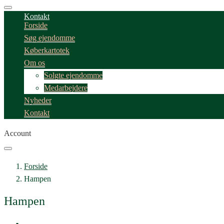
Kontakt
Forside
Søg ejendomme
Køberkartotek
Om os
Solgte ejendomme
Medarbejdere
Nyheder
Kontakt
Account
Forside
Hampen
Hampen