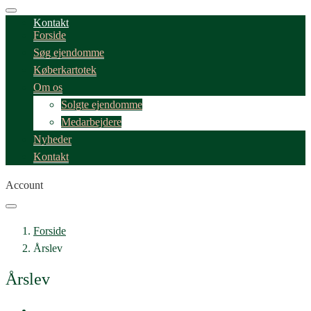
Kontakt
Forside
Søg ejendomme
Køberkartotek
Om os
Solgte ejendomme
Medarbejdere
Nyheder
Kontakt
Account
Forside
Årslev
Årslev