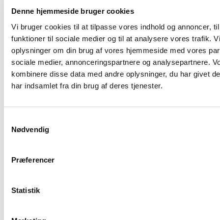
Denne hjemmeside bruger cookies
Se også
Vi bruger cookies til at tilpasse vores indhold og annoncer, til
Se andre ejendomstyper
funktioner til sociale medier og til at analysere vores trafik. 
oplysninger om din brug af vores hjemmeside med vores part
Landejendom
sociale medier, annonceringspartnere og analysepartnere. V
Projektjord
kombinere disse data med andre oplysninger, du har givet d
Lager
har indsamlet fra din brug af deres tjenester.
Produktionsejendom
Landbrugsjord
Samtykkevalg
Se andre byer
Nødvendig
Juelsminde
Præferencer
Vejle
Skjern
Hedensted
Statistik
Løsning
Find ejendom