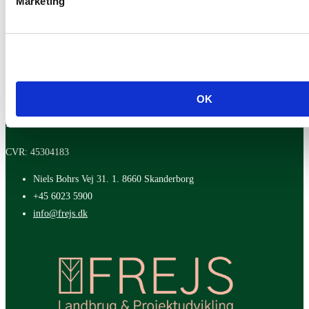
Marketing
Juelsminde
Vejle
Skjern
Hedensted
Løsning
OK
Kontakt os
CVR: 45304183
Niels Bohrs Vej 31. 1. 8660 Skanderborg
+45 6023 5900
info@frejs.dk