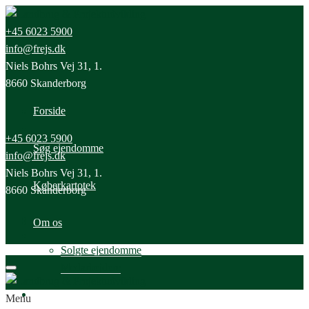
+45 6023 5900
info@frejs.dk
Niels Bohrs Vej 31, 1.
8660 Skanderborg
Forside
+45 6023 5900
Søg ejendomme
info@frejs.dk
Niels Bohrs Vej 31, 1.
Køberkartotek
8660 Skanderborg
Om os
Solgte ejendomme
Medarbejdere
Nyheder
Menu