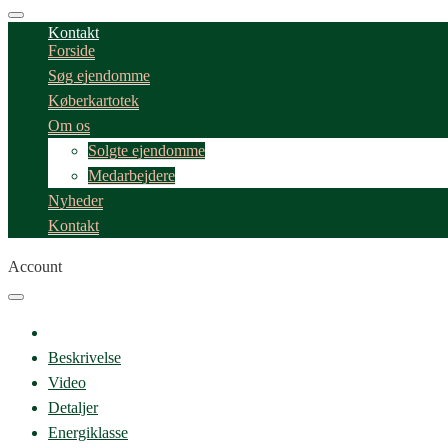
Kontakt
Forside
Søg ejendomme
Køberkartotek
Om os
Solgte ejendomme
Medarbejdere
Nyheder
Kontakt
Account
Beskrivelse
Video
Detaljer
Energiklasse