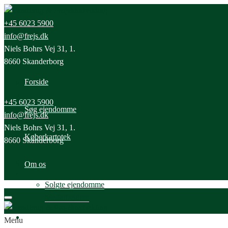
+45 6023 5900
info@frejs.dk
Niels Bohrs Vej 31, 1.
8660 Skanderborg
Forside
+45 6023 5900
Søg ejendomme
info@frejs.dk
Niels Bohrs Vej 31, 1.
Køberkartotek
8660 Skanderborg
Om os
Solgte ejendomme
Medarbejdere
Nyheder
Menu