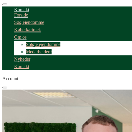
Kontakt
Forside
Søg ejendomme
Køberkartotek
Om os
Solgte ejendomme
Medarbejdere
Nyheder
Kontakt
Account