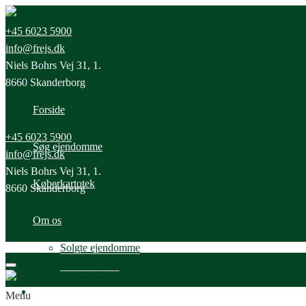
+45 6023 5900
info@frejs.dk
Niels Bohrs Vej 31, 1.
8660 Skanderborg
Forside
+45 6023 5900
Søg ejendomme
info@frejs.dk
Niels Bohrs Vej 31, 1.
Køberkartotek
8660 Skanderborg
Om os
Solgte ejendomme
Medarbejdere
Nyheder
Menu